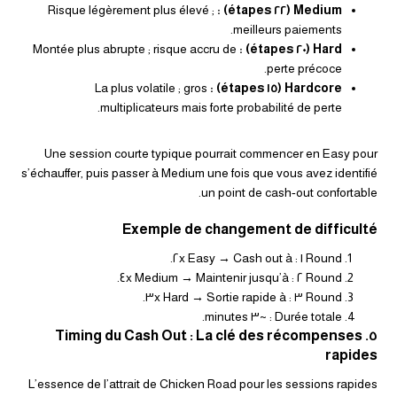
Risque légèrement plus élevé ;
Medium (٢٢ étapes) :
meilleurs paiements.
Montée plus abrupte ; risque accru de
Hard (٢٠ étapes) :
perte précoce.
La plus volatile ; gros
Hardcore (١٥ étapes) :
multiplicateurs mais forte probabilité de perte.
Une session courte typique pourrait commencer en Easy pour
s’échauffer, puis passer à Medium une fois que vous avez identifié
un point de cash‑out confortable.
Exemple de changement de difficulté
Round ١ : Easy → Cash out à ٢x.
Round ٢ : Medium → Maintenir jusqu’à ٤x.
Round ٣ : Hard → Sortie rapide à ٣x.
Durée totale : ~٣ minutes.
٥. Timing du Cash Out : La clé des récompenses
rapides
L’essence de l’attrait de Chicken Road pour les sessions rapides