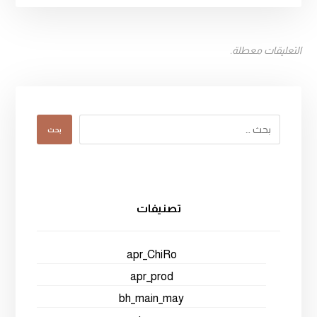
التعليقات معطلة.
بحث
تصنيفات
apr_ChiRo
apr_prod
bh_main_may