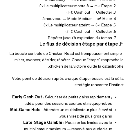
Étape ١–٣ → Le multiplicateur monte à ٢x
Cash out → Collecter €٠.١٠
Miser €٠.٠٥ à nouveau → Mode Medium
Étape ١–٤ → Le multiplicateur atteint ٤x
Cash out → Collecter €٠.٢٠
Répéter jusqu’à expiration du temps
٣. Le flux de décision étape par étape
La boucle centrale de Chicken Road est trompeusement simple :
miser, avancer, décider, répéter. Chaque “étape” rapproche le
chicken de la victoire ou de la catastrophe.
Votre point de décision après chaque étape réussie est là où la
stratégie rencontre l’instinct :
Early Cash Out :
Sécuriser de petits gains rapidement ;
idéal pour des sessions courtes et risquophobes.
Mid‑Game Hold :
Attendre un multiplicateur plus élevé si
vous visez de plus gros gains.
Late‑Stage Gamble :
Pousser les limites avec le
multiplicateur maximum — réservé aux audacieux.