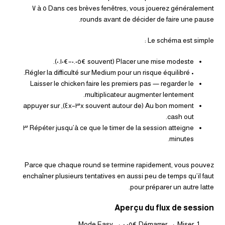
Dans ces brèves fenêtres, vous jouerez généralement ٥ à ٧
rounds avant de décider de faire une pause.
Le schéma est simple :
Placer une mise modeste (souvent €٠.٠٥–€٠.١٠).
• Régler la difficulté sur Medium pour un risque équilibré.
Laisser le chicken faire les premiers pas — regarder le
multiplicateur augmenter lentement.
Au bon moment (souvent autour de ٣x–٤x), appuyer sur
cash out.
Répéter jusqu’à ce que le timer de la session atteigne ٣
minutes.
Parce que chaque round se termine rapidement, vous pouvez
enchaîner plusieurs tentatives en aussi peu de temps qu’il faut
pour préparer un autre latte.
Aperçu du flux de session
Démarrer → Miser €٠.٠٥ → Mode Easy