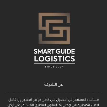
عن الشركة
مساعده المستثمر في الحصول علي كامل حوافز التصدير ورد كامل
الاعباء التصديريه التي اوصي بها القانون المصري للمستثمر علي أرض