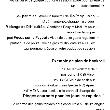
Un bankroll typique pour une session rapide pourrait être de €١–
€٥ pour un jeu occasionnel :
Avec un bankroll de €٥,
Pas plus de ٥% par mise :
maintenez chaque mise sous €٠.٢٥.
Mélange de Difficultés :
Combinez Easy et Medium pour
équilibrer le risque.
Visez de petits gains réguliers (par
Focus sur le Payout :
ex., €٠.١٠) plutôt que de poursuivre de gros multiplicateurs
qui pourraient épuiser votre budget de session.
Exemple de plan de bankroll
A) Bankroll total de €٥.
B) Miser €٠.١٠ par round.
C) Cible de cash out ٢x–٣x.
D) Après ١٠ rounds, évaluer gains/pertes.
E) Ajuster la mise si le bankroll change de ±٢٠%.
٩. Pièges courants pour les joueurs rapides
Le charme des gains rapides peut conduire à plusieurs angles
morts :